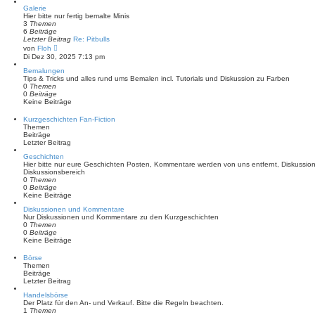
Galerie
Hier bitte nur fertig bemalte Minis
3
Themen
6
Beiträge
Letzter Beitrag
Re: Pitbulls
N
von
Floh
e
Di Dez 30, 2025 7:13 pm
u
e
Bemalungen
s
Tips & Tricks und alles rund ums Bemalen incl. Tutorials und Diskussion zu Farben
t
0
Themen
e
0
Beiträge
r
Keine Beiträge
B
e
Kurzgeschichten Fan-Fiction
i
Themen
t
Beiträge
r
Letzter Beitrag
a
g
Geschichten
Hier bitte nur eure Geschichten Posten, Kommentare werden von uns entfernt, Diskussi
Diskussionsbereich
0
Themen
0
Beiträge
Keine Beiträge
Diskussionen und Kommentare
Nur Diskussionen und Kommentare zu den Kurzgeschichten
0
Themen
0
Beiträge
Keine Beiträge
Börse
Themen
Beiträge
Letzter Beitrag
Handelsbörse
Der Platz für den An- und Verkauf. Bitte die Regeln beachten.
1
Themen