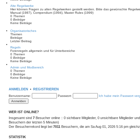
a
Alte Regelwerke
g
Hier können Fragen zu alten Regelwerken gestellt werden. Bitte das gewünschte Regelwe
Manual (1987), Compendium (1994), Master Rules (1999)
0
Themen
0
Beiträge
Keine Beiträge
Organisatorisches
Themen
Beiträge
Letzter Beitrag
Regeln
Forenregeln allgemein und für Unterbereiche
0
Themen
0
Beiträge
Keine Beiträge
Admin und Modbereich
0
Themen
0
Beiträge
Keine Beiträge
ANMELDEN
•
REGISTRIEREN
Benutzername:
Passwort:
Ich habe mein Passwort ver
WER IST ONLINE?
Insgesamt sind
7
Besucher online :: 0 sichtbare Mitglieder, 0 unsichtbare Mitglieder u
Besuchern der letzten 5 Minuten)
Der Besucherrekord liegt bei
7011
Besuchern, die am Sa Aug 01, 2026 5:16 pm gleichze
STATISTIK