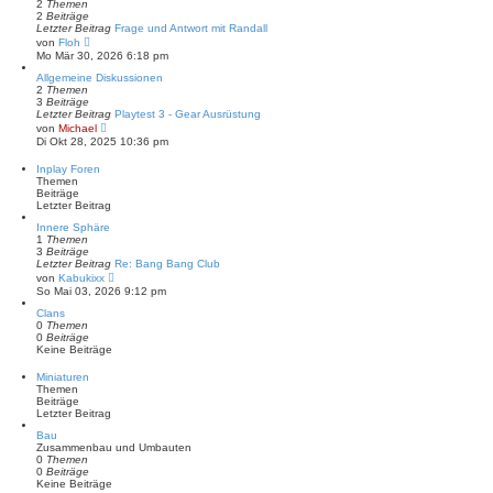
2
Themen
i
2
Beiträge
t
Letzter Beitrag
Frage und Antwort mit Randall
r
N
von
Floh
a
e
Mo Mär 30, 2026 6:18 pm
g
u
e
Allgemeine Diskussionen
s
2
Themen
t
3
Beiträge
e
Letzter Beitrag
Playtest 3 - Gear Ausrüstung
r
N
von
Michael
B
e
Di Okt 28, 2025 10:36 pm
e
u
i
e
Inplay Foren
t
s
Themen
r
t
Beiträge
a
e
Letzter Beitrag
g
r
B
Innere Sphäre
e
1
Themen
i
3
Beiträge
t
Letzter Beitrag
Re: Bang Bang Club
r
N
von
Kabukixx
a
e
So Mai 03, 2026 9:12 pm
g
u
e
Clans
s
0
Themen
t
0
Beiträge
e
Keine Beiträge
r
B
Miniaturen
e
Themen
i
Beiträge
t
Letzter Beitrag
r
a
Bau
g
Zusammenbau und Umbauten
0
Themen
0
Beiträge
Keine Beiträge