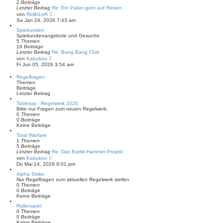
2
Beiträge
Letzter Beitrag
Re: Ein Paket geht auf Reisen
N
von
RollinLeft
e
Sa Jan 24, 2026 7:43 am
u
e
Spielrunden
s
Spielrundenangebote und Gesuche
t
5
Themen
e
16
Beiträge
r
Letzter Beitrag
Re: Bang Bang Club
B
N
von
Kabukixx
e
e
Fr Jun 05, 2026 3:54 am
i
u
t
e
Regelfragen
r
s
Themen
a
t
Beiträge
g
e
Letzter Beitrag
r
B
Tabletop - Regelwerk 2026
e
Bitte nur Fragen zum neuen Regelwerk.
i
0
Themen
t
0
Beiträge
r
Keine Beiträge
a
g
Total Warfare
1
Themen
5
Beiträge
Letzter Beitrag
Re: Das Battle-Hammer-Projekt
N
von
Kabukixx
e
Do Mai 14, 2026 9:01 pm
u
e
Alpha Strike
s
Nur Regelfragen zum aktuellen Regelwerk stellen
t
0
Themen
e
0
Beiträge
r
Keine Beiträge
B
Rollenspiel
e
0
Themen
i
0
Beiträge
t
Keine Beiträge
r