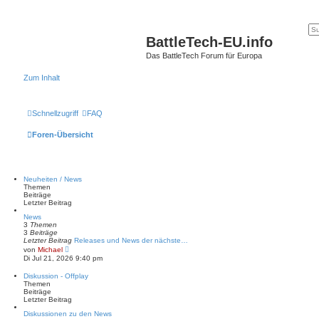
BattleTech-EU.info
Das BattleTech Forum für Europa
Zum Inhalt
Schnellzugriff
FAQ
Foren-Übersicht
Neuheiten / News
Themen
Beiträge
Letzter Beitrag
News
3
Themen
3
Beiträge
Letzter Beitrag
Releases und News der nächste…
N
von
Michael
e
Di Jul 21, 2026 9:40 pm
u
e
Diskussion - Offplay
s
Themen
t
Beiträge
e
Letzter Beitrag
r
B
Diskussionen zu den News
e