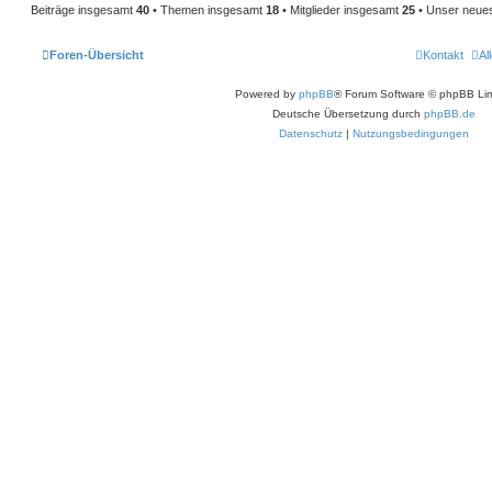
Beiträge insgesamt
40
• Themen insgesamt
18
• Mitglieder insgesamt
25
• Unser neues
Foren-Übersicht
Kontakt
Al
Powered by
phpBB
® Forum Software © phpBB Lim
Deutsche Übersetzung durch
phpBB.de
Datenschutz
|
Nutzungsbedingungen