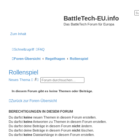
BattleTech-EU.info
Das BattleTech Forum für Europa
Zum Inhalt
Schnellzugriff
FAQ
Foren-Übersicht
Regelfragen
Rollenspiel
Rollenspiel
S
E
Neues Thema
u
r
c
w
h
e
In diesem Forum gibt es keine Themen oder Beiträge.
e
i
t
Zurück zur Foren-Übersicht
e
r
t
BERECHTIGUNGEN IN DIESEM FORUM
e
S
Du darfst
keine
neuen Themen in diesem Forum erstellen.
u
Du darfst
keine
Antworten zu Themen in diesem Forum erstellen.
c
Du darfst deine Beiträge in diesem Forum
nicht
ändern.
h
Du darfst deine Beiträge in diesem Forum
nicht
löschen.
e
Du darfst
keine
Dateianhänge in diesem Forum erstellen.