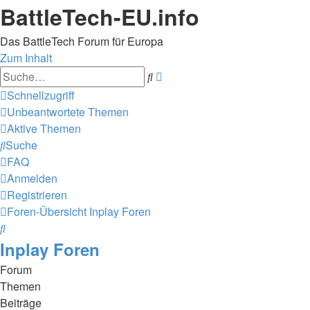
BattleTech-EU.info
Das BattleTech Forum für Europa
Zum Inhalt
Erweiterte
Suche
Suche
Schnellzugriff
Unbeantwortete Themen
Aktive Themen
Suche
FAQ
Anmelden
Registrieren
Foren-Übersicht
Inplay Foren
Suche
Inplay Foren
Forum
Themen
Beiträge