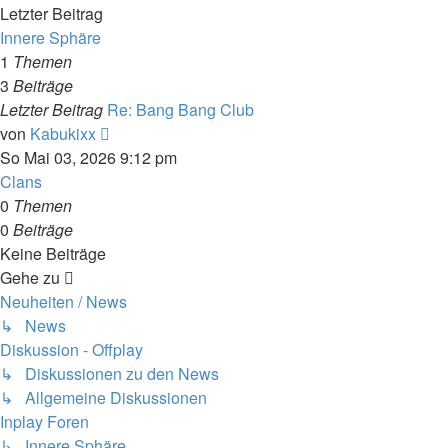
Letzter Beitrag
Innere Sphäre
1
Themen
3
Beiträge
Letzter Beitrag
Re: Bang Bang Club
Neuester
von
Kabukixx
Beitrag
So Mai 03, 2026 9:12 pm
Clans
0
Themen
0
Beiträge
Keine Beiträge
Gehe zu
Neuheiten / News
↳ News
Diskussion - Offplay
↳ Diskussionen zu den News
↳ Allgemeine Diskussionen
Inplay Foren
↳ Innere Sphäre