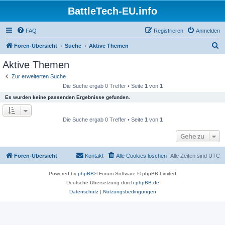
BattleTech-EU.info
FAQ
Registrieren
Anmelden
S
Foren-Übersicht
Suche
Aktive Themen
u
Aktive Themen
c
Zur erweiterten Suche
h
Die Suche ergab 0 Treffer • Seite
1
von
1
e
Es wurden keine passenden Ergebnisse gefunden.
Die Suche ergab 0 Treffer • Seite
1
von
1
Gehe zu
Foren-Übersicht
Kontakt
Alle Cookies löschen
Alle Zeiten sind
UTC
Powered by
phpBB
® Forum Software © phpBB Limited
Deutsche Übersetzung durch
phpBB.de
Datenschutz
|
Nutzungsbedingungen